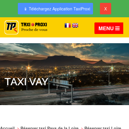
📱 Téléchargez Application TaxiProxi
X
MENU
TAXI VAY
Accueil
>
Réserver taxi Pays de la Loire
>
Réserver taxi Loire