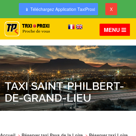
📱 Téléchargez Application TaxiProxi
X
MENU
TAXI SAINT-PHILBERT-
DE-GRAND-LIEU
Accueil
>
Réserver taxi Pays de la Loire
>
Réserver taxi Loire