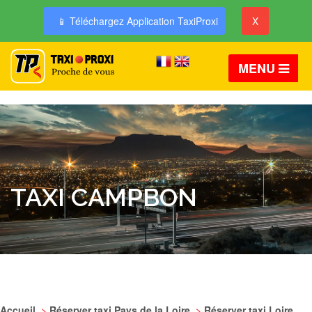
📱 Téléchargez Application TaxiProxi
X
MENU
TAXI CAMPBON
Accueil
>
Réserver taxi Pays de la Loire
>
Réserver taxi Loire