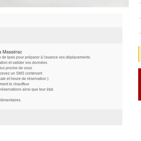
 à Massérac
on de taxis pour préparer à l'avance vos déplacements.
ation et valider vos données
plus proche de vous
ecevez un SMS contenant
e et heure de réservation )
ment le chauffeur
servations ainsi que leur état.
plémentaires.