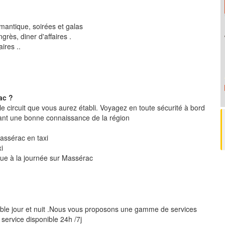
mantique, soirées et galas
rès, diner d'affaires .
ires ..
ac ?
le circuit que vous aurez établi. Voyagez en toute sécurité à bord
ant une bonne connaissance de la région
Massérac en taxi
i
ique à la journée sur Massérac
ible jour et nuit .Nous vous proposons une gamme de services
 service disponible 24h /7j