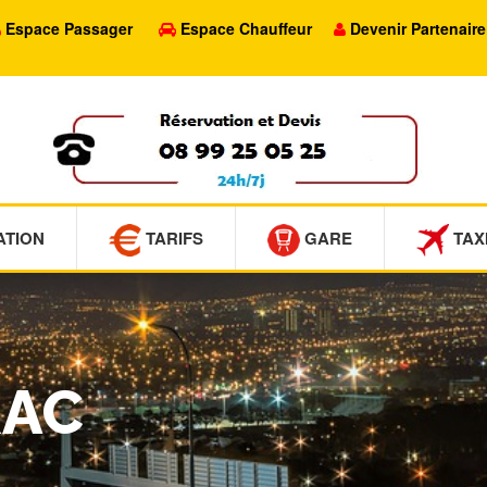
Espace Passager
Espace Chauffeur
Devenir Partenaire
ATION
TARIFS
GARE
TAX
RAC