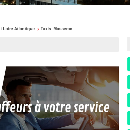
i Loire Atlantique
>
Taxis Massérac