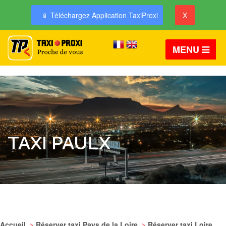
📱 Téléchargez Application TaxiProxi
X
MENU
TAXI PAULX
Accueil
>
Réserver taxi Pays de la Loire
>
Réserver taxi Loire