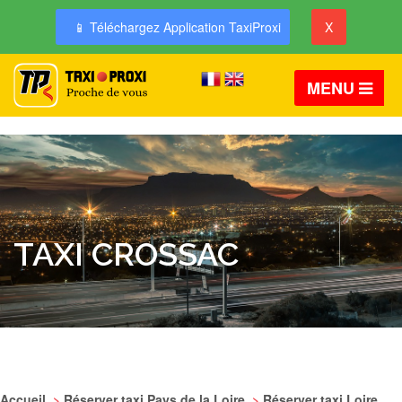
📱 Téléchargez Application TaxiProxi
X
MENU
TAXI CROSSAC
Accueil
>
Réserver taxi Pays de la Loire
>
Réserver taxi Loire