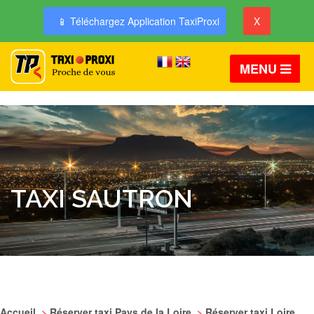
📱 Téléchargez Application TaxiProxi
X
MENU
TAXI SAUTRON
Accueil
>
Réserver taxi Pays de la Loire
>
Réserver taxi Loire