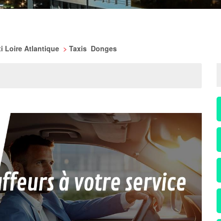
i Loire Atlantique
>
Taxis Donges