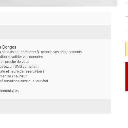
 à Donges
on de taxis pour préparer à l'avance vos déplacements.
ation et valider vos données
plus proche de vous
ecevez un SMS contenant
e et heure de réservation )
ment le chauffeur
servations ainsi que leur état.
plémentaires.