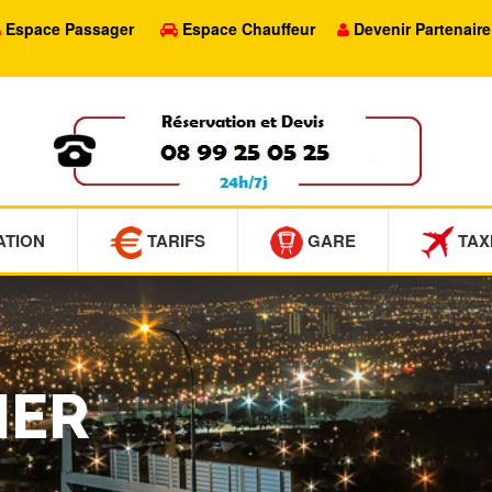
Espace Passager
Espace Chauffeur
Devenir Partenaire
ATION
TARIFS
GARE
TAX
IER