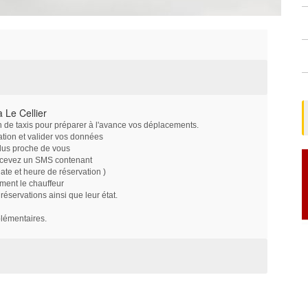
 Le Cellier
on de taxis pour préparer à l'avance vos déplacements.
ation et valider vos données
plus proche de vous
ecevez un SMS contenant
e et heure de réservation )
ment le chauffeur
servations ainsi que leur état.
plémentaires.