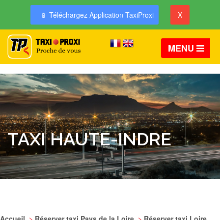
📱 Téléchargez Application TaxiProxi
X
MENU
TAXI HAUTE-INDRE
Accueil
>
Réserver taxi Pays de la Loire
>
Réserver taxi Loire