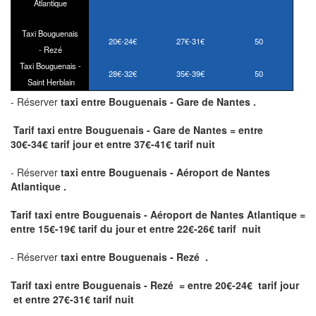
Atlantique
Taxi Bouguenais
20€-
24€
27€-31€
50
-
Rezé
Taxi Bouguenais -
28€-
32€
35€-39€
50
Saint Herblain
- Réserver
taxi
entre Bouguenais - Gare de Nantes .
Tarif taxi entre Bouguenais - Gare de Nantes = entre
30€-
34€
tarif jour et entre
37€-41€
tarif nuit
- Réserver
taxi entre Bouguenais - Aéroport de Nantes
Atlantique .
Tarif taxi entre Bouguenais - Aéroport de Nantes Atlantique
=
entre
15€-
19€
tarif du jour et entre
22€-26€
tarif nuit
- Réserver
taxi entre Bouguenais - Rezé .
Tarif taxi entre Bouguenais - Rezé = entre
20€-
24€
tarif jour
et entre
27€-31€
tarif nuit