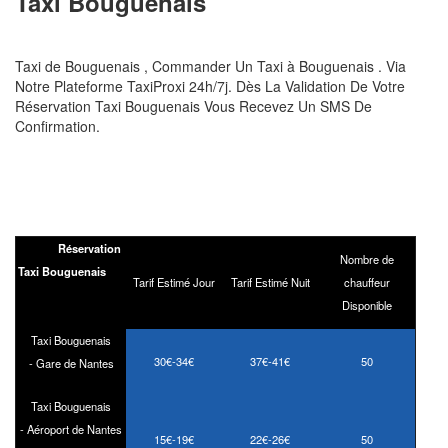
Taxi
Bouguenais
Taxi de Bouguenais , Commander Un Taxi à Bouguenais . Via
Notre Plateforme TaxiProxi 24h/7j. Dès La Validation De Votre
Réservation Taxi Bouguenais Vous Recevez Un SMS De
Confirmation.
Réservation
Nombre de
Taxi Bouguenais
Tarif Estimé Jour
Tarif Estimé Nuit
chauffeur
Disponible
Taxi Bouguenais
30€-
34€
37€-41€
50
-
Gare de Nantes
Taxi Bouguenais
-
Aéroport de Nantes
15€-
19€
22€-26€
50