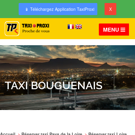
📱 Téléchargez Application TaxiProxi
X
MENU
TAXI BOUGUENAIS
Accueil
>
Réserver taxi Pays de la Loire
>
Réserver taxi Loire