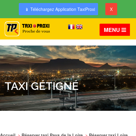
📱 Téléchargez Application TaxiProxi
X
MENU
TAXI GÉTIGNÉ
Accueil
>
Réserver taxi Pays de la Loire
>
Réserver taxi Loire