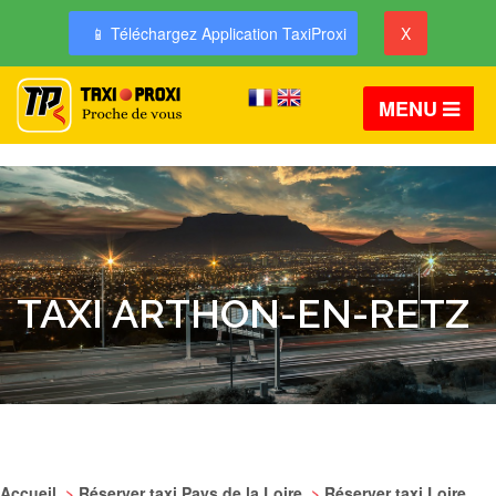
📱 Téléchargez Application TaxiProxi
X
MENU
TAXI ARTHON-EN-RETZ
Accueil
>
Réserver taxi Pays de la Loire
>
Réserver taxi Loire