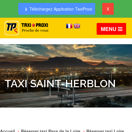
📱 Téléchargez Application TaxiProxi
X
MENU
TAXI SAINT-HERBLON
Accueil
>
Réserver taxi Pays de la Loire
>
Réserver taxi Loire