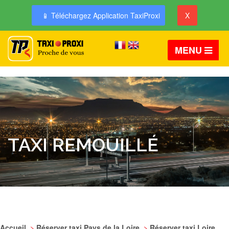
📱 Téléchargez Application TaxiProxi
X
MENU
TAXI REMOUILLÉ
Accueil
>
Réserver taxi Pays de la Loire
>
Réserver taxi Loire