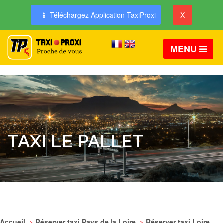
📱 Téléchargez Application TaxiProxi
X
MENU
TAXI LE PALLET
Accueil
>
Réserver taxi Pays de la Loire
>
Réserver taxi Loire