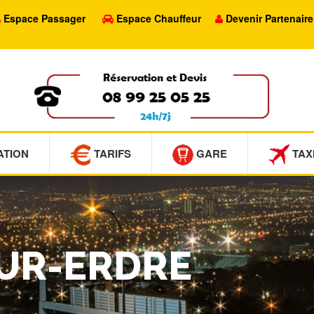
Espace Passager
Espace Chauffeur
Devenir Partenaire
ATION
TARIFS
GARE
TAX
SUR-ERDRE