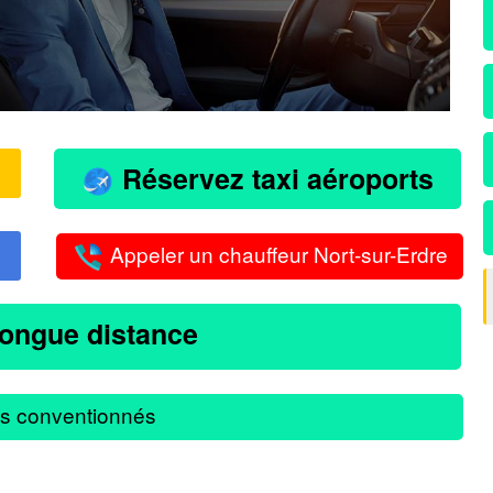
Réservez taxi aéroports
Appeler un chauffeur Nort-sur-Erdre
longue distance
s conventionnés