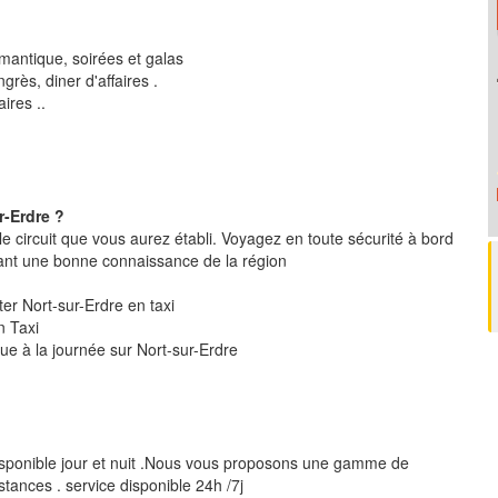
mantique, soirées et galas
rès, diner d'affaires .
ires ..
r-Erdre ?
le circuit que vous aurez établi. Voyagez en toute sécurité à bord
ant une bonne connaissance de la région
iter Nort-sur-Erdre en taxi
n Taxi
que à la journée sur Nort-sur-Erdre
isponible jour et nuit .Nous vous proposons une gamme de
stances . service disponible 24h /7j