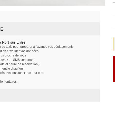
RE
 Nort-sur-Erdre
on de taxis pour préparer à l'avance vos déplacements.
ation et valider vos données
plus proche de vous
ecevez un SMS contenant
e et heure de réservation )
ment le chauffeur
servations ainsi que leur état.
plémentaires.