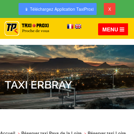
📱 Téléchargez Application TaxiProxi
X
MENU
TAXI ERBRAY
Accueil
>
Réserver taxi Pays de la Loire
>
Réserver taxi Loire