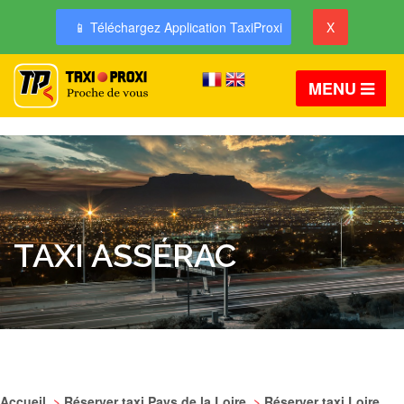
📱 Téléchargez Application TaxiProxi
X
MENU
TAXI ASSÉRAC
Accueil
>
Réserver taxi Pays de la Loire
>
Réserver taxi Loire