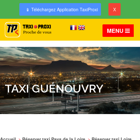
📱 Téléchargez Application TaxiProxi
X
MENU
TAXI GUÉNOUVRY
Accueil
>
Réserver taxi Pays de la Loire
>
Réserver taxi Loire