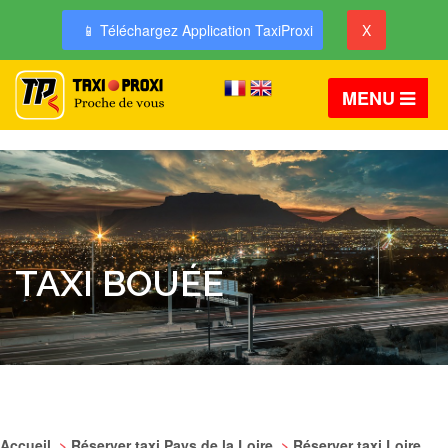
📱 Téléchargez Application TaxiProxi
X
MENU
TAXI BOUÉE
Accueil
>
Réserver taxi Pays de la Loire
>
Réserver taxi Loire