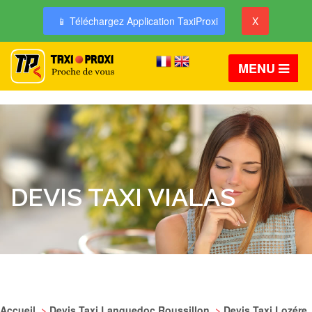
📱 Téléchargez Application TaxiProxi
X
MENU
DEVIS TAXI VIALAS
Accueil
>
Devis Taxi Languedoc Roussillon
>
Devis Taxi Lozére