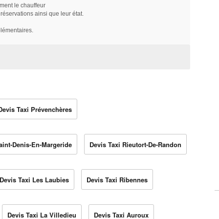
ment le chauffeur
servations ainsi que leur état.
plémentaires.
Devis Taxi Prévenchères
aint-Denis-En-Margeride
Devis Taxi Rieutort-De-Randon
Devis Taxi Les Laubies
Devis Taxi Ribennes
Devis Taxi La Villedieu
Devis Taxi Auroux