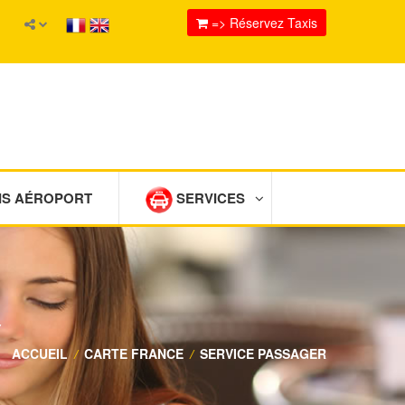
=> Réservez Taxis
IS AÉROPORT
SERVICES
Y
ACCUEIL
/
CARTE FRANCE
/
SERVICE PASSAGER