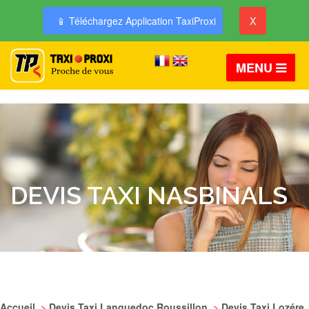
📱 Téléchargez Application TaxiProxi
X
MENU
DEVIS TAXI NASBINALS
Accueil
>
Devis Taxi Languedoc Roussillon
>
Devis Taxi Lozére