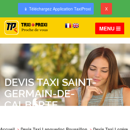
📱 Téléchargez Application TaxiProxi
X
MENU
DEVIS TAXI SAINT-
GERMAIN-DE-
CALBERTE
Accueil
>
Devis Taxi Languedoc Roussillon
>
Devis Taxi Lozére