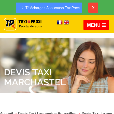
📱 Téléchargez Application TaxiProxi
X
MENU
DEVIS TAXI
MARCHASTEL
Accueil
>
Devis Taxi Languedoc Roussillon
>
Devis Taxi Lozére