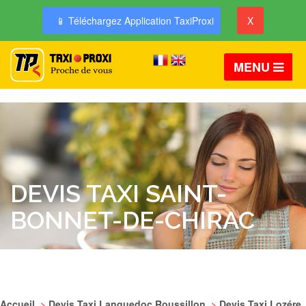
📱 Téléchargez Application TaxiProxi
X
MENU
DEVIS TAXI SAINT-
BONNET-DE-CHIRAC
Accueil
>
Devis Taxi Languedoc Roussillon
>
Devis Taxi Lozére