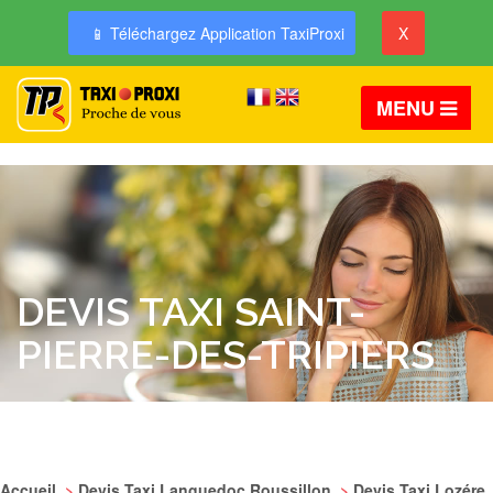
📱 Téléchargez Application TaxiProxi
X
MENU
DEVIS TAXI SAINT-
PIERRE-DES-TRIPIERS
Accueil
>
Devis Taxi Languedoc Roussillon
>
Devis Taxi Lozére