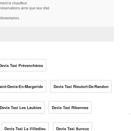
ment le chauffeur
servations ainsi que leur état.
plémentaires.
Devis Taxi Prévenchères
aint-Denis-En-Margeride
Devis Taxi Rieutort-De-Randon
Devis Taxi Les Laubies
Devis Taxi Ribennes
Devis Taxi La Villedieu
Devis Taxi Auroux