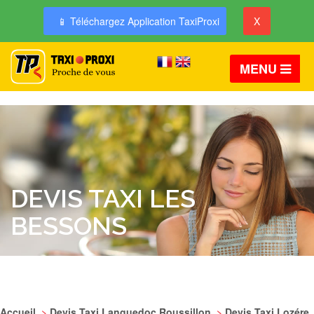
📱 Téléchargez Application TaxiProxi
X
MENU
DEVIS TAXI LES
BESSONS
Accueil
>
Devis Taxi Languedoc Roussillon
>
Devis Taxi Lozére