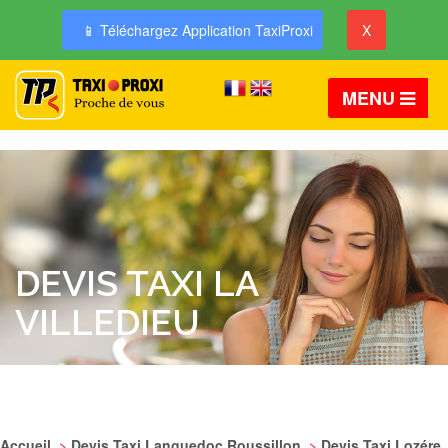
📱 Téléchargez Application TaxiProxi
X
MENU
DEVIS TAXI LA
VILLEDIEU
Accueil
>
Devis Taxi Languedoc Roussillon
>
Devis Taxi Lozére