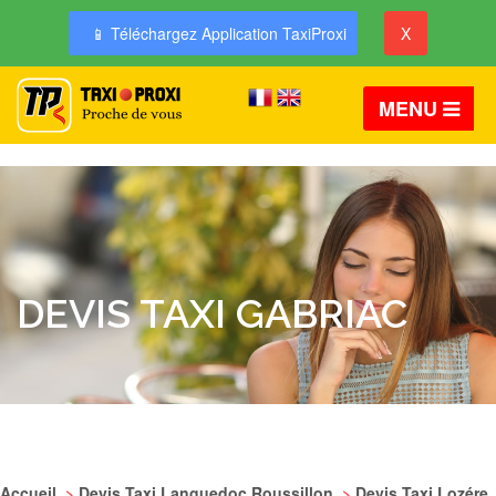
📱 Téléchargez Application TaxiProxi
X
MENU
DEVIS TAXI GABRIAC
Accueil
>
Devis Taxi Languedoc Roussillon
>
Devis Taxi Lozére