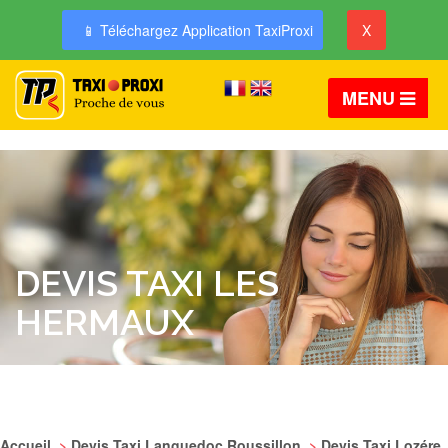
📱 Téléchargez Application TaxiProxi
X
MENU
DEVIS TAXI LES
HERMAUX
Accueil
>
Devis Taxi Languedoc Roussillon
>
Devis Taxi Lozére