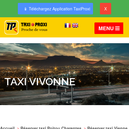
📱 Téléchargez Application TaxiProxi
X
MENU
TAXI VIVONNE
Accueil
>
Réserver taxi Poitou Charentes
>
Réserver taxi Vienne