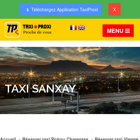
📱 Téléchargez Application TaxiProxi
X
MENU
TAXI SANXAY
Accueil
>
Réserver taxi Poitou Charentes
>
Réserver taxi Vienne