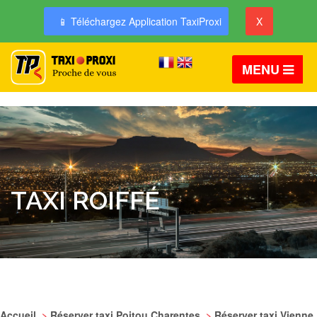
📱 Téléchargez Application TaxiProxi
X
MENU
TAXI ROIFFÉ
Accueil
>
Réserver taxi Poitou Charentes
>
Réserver taxi Vienne