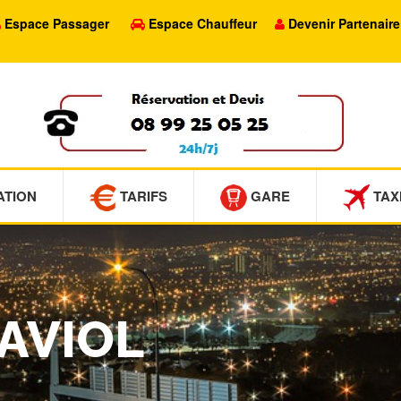
Espace Passager
Espace Chauffeur
Devenir Partenaire
ATION
TARIFS
GARE
TAX
SAVIOL