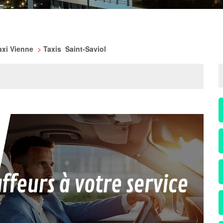
axi Vienne
>
Taxis Saint-Saviol