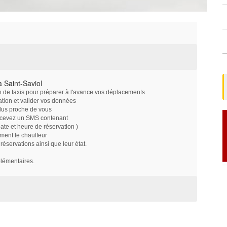
 Saint-Saviol
on de taxis pour préparer à l'avance vos déplacements.
ation et valider vos données
plus proche de vous
ecevez un SMS contenant
e et heure de réservation )
ment le chauffeur
servations ainsi que leur état.
plémentaires.