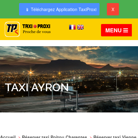
📱 Téléchargez Application TaxiProxi
X
MENU
TAXI AYRON
Accueil
>
Réserver taxi Poitou Charentes
>
Réserver taxi Vienne