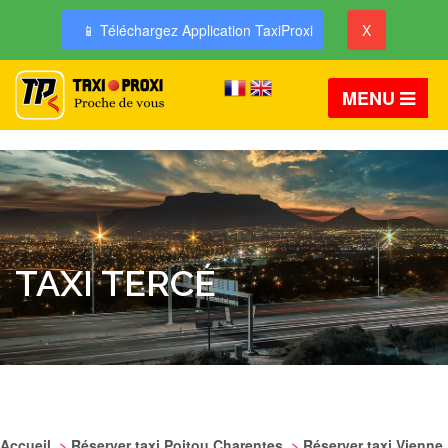
📱 Téléchargez Application TaxiProxi
X
MENU
TAXI TERCÉ
Accueil
>
Réserver taxi Poitou Charentes
>
Réserver taxi Vienne