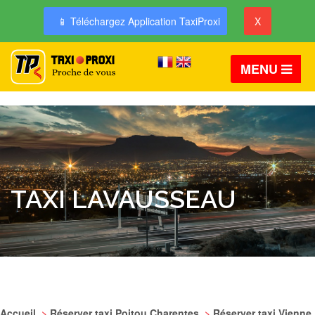
📱 Téléchargez Application TaxiProxi
X
MENU
TAXI LAVAUSSEAU
Accueil
>
Réserver taxi Poitou Charentes
>
Réserver taxi Vienne