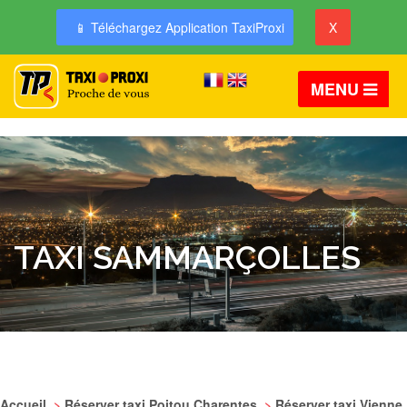
📱 Téléchargez Application TaxiProxi
X
MENU
TAXI SAMMARÇOLLES
Accueil
>
Réserver taxi Poitou Charentes
>
Réserver taxi Vienne