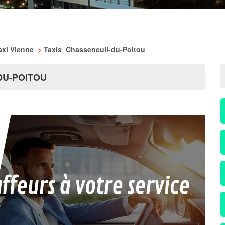
axi Vienne
>
Taxis Chasseneuil-du-Poitou
DU-POITOU