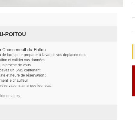
U-POITOU
à Chasseneuil-du-Poitou
on de taxis pour préparer à l'avance vos déplacements.
ation et valider vos données
plus proche de vous
ecevez un SMS contenant
e et heure de réservation )
ment le chauffeur
servations ainsi que leur état.
plémentaires.