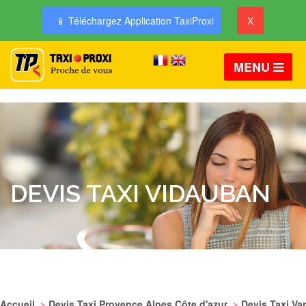
📱 Téléchargez Application TaxiProxi
X
MENU
DEVIS TAXI VIDAUBAN
Accueil
>
Devis Taxi Provence Alpes Côte d'azur
>
Devis Taxi Var