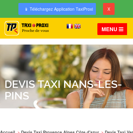
📱 Téléchargez Application TaxiProxi
X
MENU
DEVIS TAXI NANS-LES-
PINS
Accueil
>
Devis Taxi Provence Alpes Côte d'azur
>
Devis Taxi Var