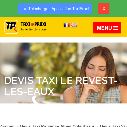
📱 Téléchargez Application TaxiProxi
X
MENU
DEVIS TAXI LE REVEST-
LES-EAUX
Accueil
>
Devis Taxi Provence Alpes Côte d'azur
>
Devis Taxi Var