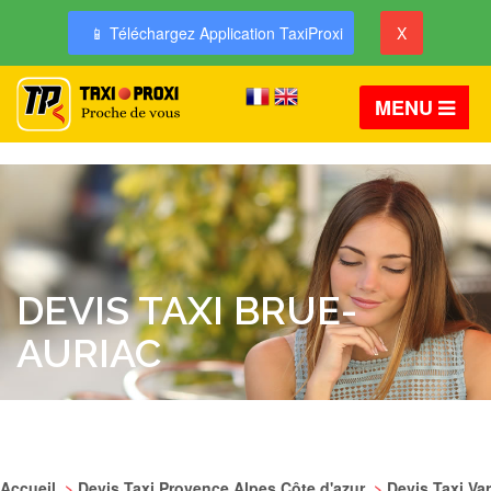
📱 Téléchargez Application TaxiProxi
X
MENU
DEVIS TAXI BRUE-
AURIAC
Accueil
>
Devis Taxi Provence Alpes Côte d'azur
>
Devis Taxi Var