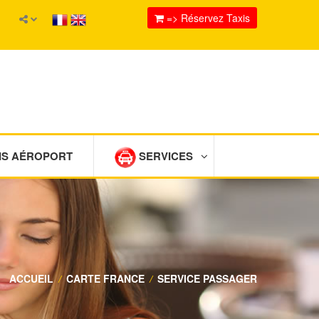
=> Réservez Taxis
IS AÉROPORT
SERVICES
ACCUEIL
/
CARTE FRANCE
/
SERVICE PASSAGER