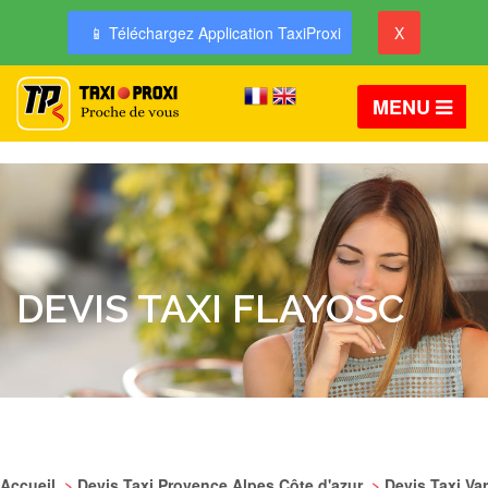
📱 Téléchargez Application TaxiProxi
X
MENU
DEVIS TAXI FLAYOSC
Accueil
>
Devis Taxi Provence Alpes Côte d'azur
>
Devis Taxi Var