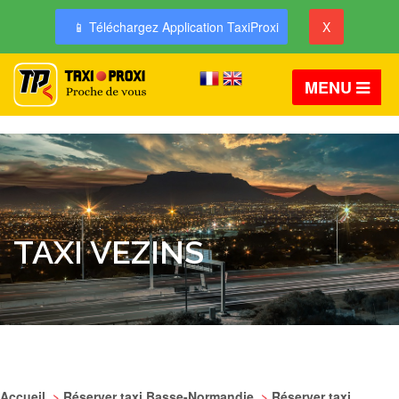
📱 Téléchargez Application TaxiProxi
X
MENU
TAXI VEZINS
Accueil
>
Réserver taxi Basse-Normandie
>
Réserver taxi