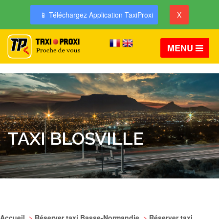
📱 Téléchargez Application TaxiProxi
X
MENU
TAXI BLOSVILLE
Accueil
>
Réserver taxi Basse-Normandie
>
Réserver taxi